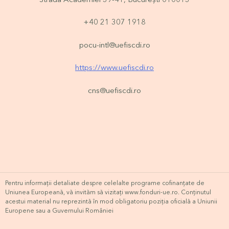
Strada Academiei 39-41, București 010013
+40 21 307 1918
pocu-intl@uefiscdi.ro
https://www.uefiscdi.ro
cns@uefiscdi.ro
Pentru informații detaliate despre celelalte programe cofinanțate de
Uniunea Europeană, vă invităm să vizitați www.fonduri-ue.ro. Conținutul
acestui material nu reprezintă în mod obligatoriu poziția oficială a Uniunii
Europene sau a Guvernului României